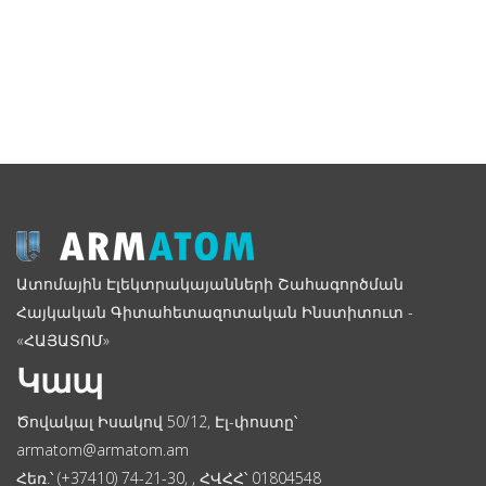
Ատոմային Էլեկտրակայանների Շահագործման
Հայկական Գիտահետազոտական Ինստիտուտ -
«ՀԱՅԱՏՈՄ»
Կապ
Ծովակալ Իսակով 50/12, Էլ-փոստը՝
armatom@armatom.am
Հեռ.՝ (+37410) 74-21-30, , ՀՎՀՀ՝ 01804548