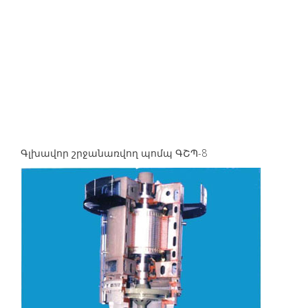
Գլխավոր շրջանառվող պոմպ ԳՇՊ-8