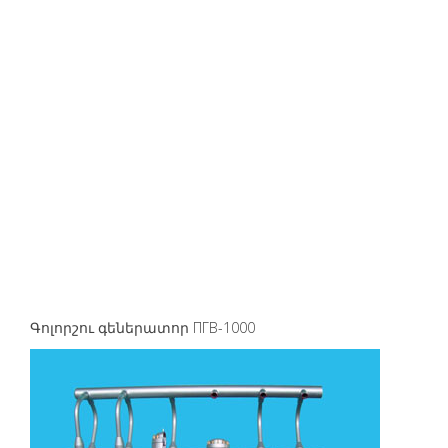
Գոլորշու գեներատոր ПГВ-1000