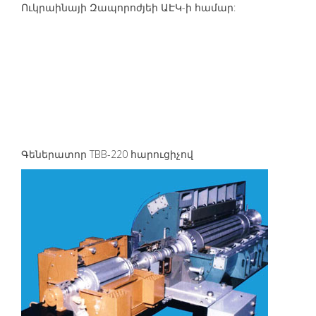
Ուկրաինայի Զապորոժյեի ԱԷԿ-ի համար:
Գեներատոր ТВВ-220 հարուցիչով