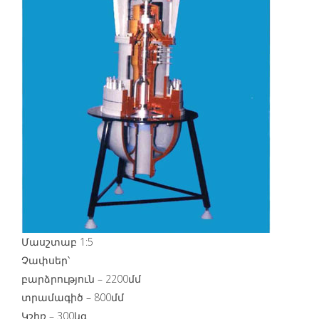
Մասշտաբ 1:5
Չափսեր՝
բարձրություն – 2200մմ
տրամագիծ – 800մմ
Կշիռ – 300կգ